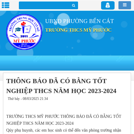
UBND PHƯỜNG BẾN CÁT
TRƯỜNG THCS MỸ PHƯỚC
THÔNG BÁO ĐÃ CÓ BẰNG TỐT
NGHIỆP THCS NĂM HỌC 2023-2024
Thứ bảy - 08/03/2025 21:34
TRƯỜNG THCS MỸ PHƯỚC THÔNG BÁO ĐÃ CÓ BẰNG TỐT
NGHIỆP THCS NĂM HỌC 2023-2024
Qúy phụ huynh, các em học sinh có thể đến văn phòng trường nhận