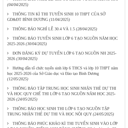
(04/04/2025)
THÔNG TIN KÌ THI TUYỂN SINH 10 THPT CỦA SỞ
GD&ĐT BÌNH DƯƠNG
(11/04/2025)
THÔNG BÁO NGHỈ LỄ 30.4 VÀ 1.5
(28/04/2025)
THÔNG BÁO TUYỂN SINH LỚP 6 TẠO NGUỒN NĂM HỌC
2025-2026
(30/04/2025)
ĐƠN ĐĂNG KÝ DỰ TUYỂN LỚP 6 TẠO NGUỒN NH 2025-
2026
(30/04/2025)
Hướng dẫn tổ chức tuyển sinh lớp 6 THCS và lớp 10 THPT năm
học 2025-2026 của Sở Giáo dục và Đào tạo Bình Dương
(12/05/2025)
THÔNG BÁO TẬP TRUNG HỌC SINH NHẬN THẺ DỰ THI
VÀ HỌC QUY CHẾ THI LỚP 6 TẠO NGUỒN NĂM HỌC 2025-
2026
(24/05/2025)
THÔNG BÁO HỌC SINH THI LỚP 6 TẠO NGUỒN TẬP
TRUNG NHẬN THẺ DỰ THI VÀ HỌC NỘI QUY
(24/05/2025)
THÔNG BÁO PHÚC KHẢO KÌ THI TUYỂN SINH VÀO LỚP