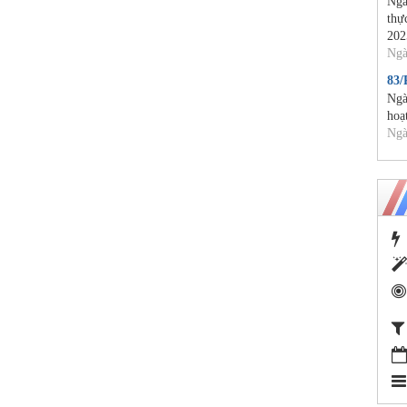
Ngà
thự
202
Ngà
83
Ngà
hoạ
Ngà