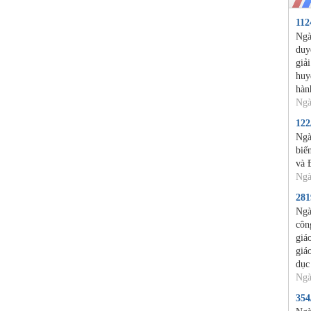
11
Ngà
duy
giả
huy
hàn
Ngà
12
Ngà
biế
và 
Ngà
28
Ngà
côn
giá
giá
dục
Ngà
35