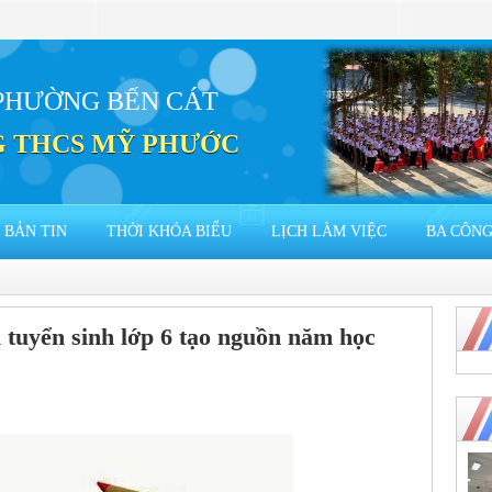
PHƯỜNG BẾN CÁT
 THCS MỸ PHƯỚC
BẢN TIN
THỜI KHÓA BIỂU
LỊCH LÀM VIỆC
BA CÔNG
 tuyển sinh lớp 6 tạo nguồn năm học