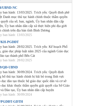
24/UBND-NC
y ban hành: 13/03/2025. Trích yếu: Quyết đinh phê
ệt Danh mục thủ tục hành chính thuộc thẩm quyền
i quyết của sở, ban, ngành, Ủy ban nhân dân cấp
ện, Ủy ban nhân dân cấp xã thực hiện phi địa giới
h chính trên địa bàn tỉnh Bình Dương
y ban hành: 13/03/2025
2/KH-PGDĐT
y ban hành: 28/02/2025. Trích yếu: Kế hoạch Phổ
n, giáo dục pháp luật năm 2025 của ngành Giáo dục
Đào tạo thành phố Bến Cát
y ban hành: 28/02/2025
19/QĐ-UBND
y ban hành: 30/09/2024. Trích yếu: Quyết định
g bố thủ tục hành chính bị bãi bỏ trong lĩnh vực
o dục đào tạo thuộc hệ giáo dục quốc dân và cơ sở
o dục khác thuộc thẩm quyền giải quyết của Sở Giáo
 và Đào tạo, Ủy ban nhân dân cấp huyện
y ban hành: 30/09/2024
4/PGDĐT-GDTH