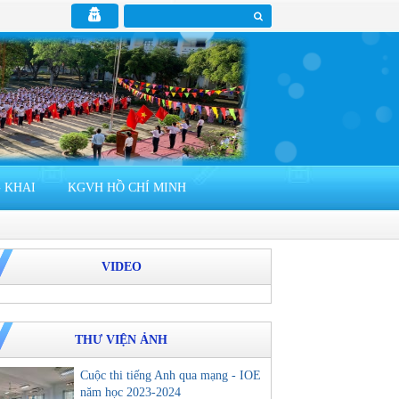
 KHAI
KGVH HỒ CHÍ MINH
VIDEO
THƯ VIỆN ẢNH
Cuộc thi tiếng Anh qua mạng - IOE
năm học 2023-2024