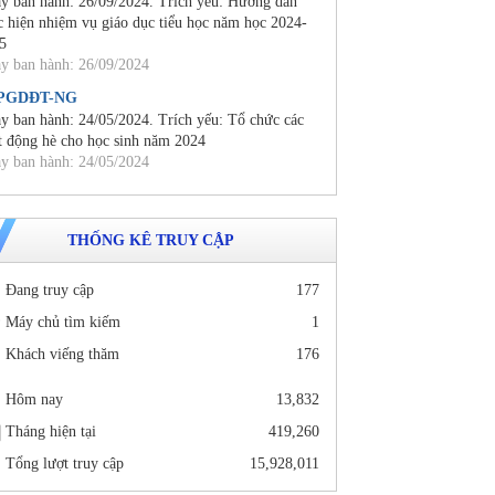
y ban hành: 26/09/2024. Trích yếu: Hướng dẫn
c hiện nhiệm vụ giáo dục tiểu học năm học 2024-
5
y ban hành: 26/09/2024
/PGDĐT-NG
y ban hành: 24/05/2024. Trích yếu: Tổ chức các
t động hè cho học sinh năm 2024
y ban hành: 24/05/2024
THỐNG KÊ TRUY CẬP
Đang truy cập
177
Máy chủ tìm kiếm
1
Khách viếng thăm
176
Hôm nay
13,832
Tháng hiện tại
419,260
Tổng lượt truy cập
15,928,011