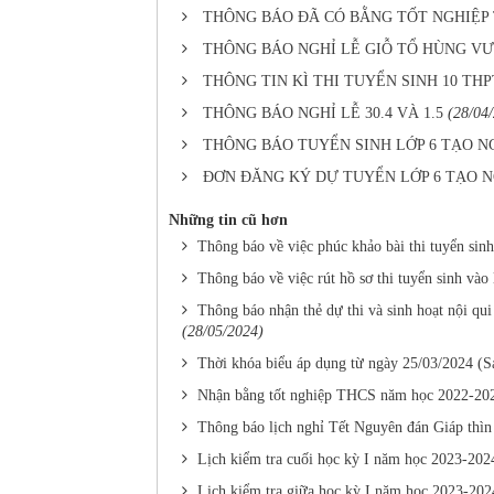
THÔNG BÁO ĐÃ CÓ BẰNG TỐT NGHIỆP 
THÔNG BÁO NGHỈ LỄ GIỖ TỔ HÙNG VƯ
THÔNG TIN KÌ THI TUYỂN SINH 10 TH
THÔNG BÁO NGHỈ LỄ 30.4 VÀ 1.5
(28/04
THÔNG BÁO TUYỂN SINH LỚP 6 TẠO N
ĐƠN ĐĂNG KÝ DỰ TUYỂN LỚP 6 TẠO NG
Những tin cũ hơn
Thông báo về việc phúc khảo bài thi tuyển si
Thông báo về việc rút hồ sơ thi tuyển sinh và
Thông báo nhận thẻ dự thi và sinh hoạt nội qu
(28/05/2024)
Thời khóa biểu áp dụng từ ngày 25/03/2024 (Sa
Nhận bằng tốt nghiệp THCS năm học 2022-20
Thông báo lịch nghỉ Tết Nguyên đán Giáp thì
Lịch kiểm tra cuối học kỳ I năm học 2023-202
Lịch kiểm tra giữa học kỳ I năm học 2023-202