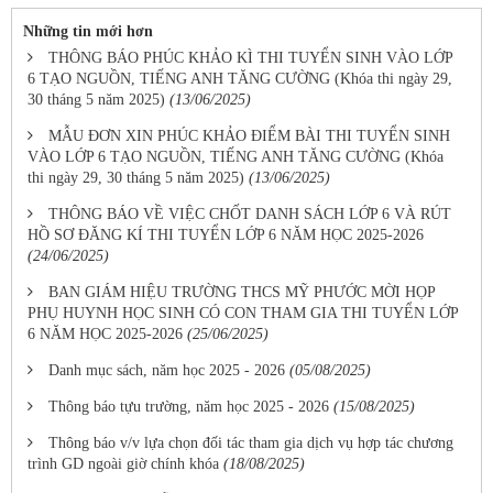
Những tin mới hơn
THÔNG BÁO PHÚC KHẢO KÌ THI TUYỂN SINH VÀO LỚP
6 TẠO NGUỒN, TIẾNG ANH TĂNG CƯỜNG (Khóa thi ngày 29,
30 tháng 5 năm 2025)
(13/06/2025)
MẪU ĐƠN XIN PHÚC KHẢO ĐIỂM BÀI THI TUYỂN SINH
VÀO LỚP 6 TẠO NGUỒN, TIẾNG ANH TĂNG CƯỜNG (Khóa
thi ngày 29, 30 tháng 5 năm 2025)
(13/06/2025)
THÔNG BÁO VỀ VIỆC CHỐT DANH SÁCH LỚP 6 VÀ RÚT
HỒ SƠ ĐĂNG KÍ THI TUYỂN LỚP 6 NĂM HỌC 2025-2026
(24/06/2025)
BAN GIÁM HIỆU TRƯỜNG THCS MỸ PHƯỚC MỜI HỌP
PHỤ HUYNH HỌC SINH CÓ CON THAM GIA THI TUYỂN LỚP
6 NĂM HỌC 2025-2026
(25/06/2025)
Danh mục sách, năm học 2025 - 2026
(05/08/2025)
Thông báo tựu trường, năm học 2025 - 2026
(15/08/2025)
Thông báo v/v lựa chọn đối tác tham gia dịch vụ hợp tác chương
trình GD ngoài giờ chính khóa
(18/08/2025)