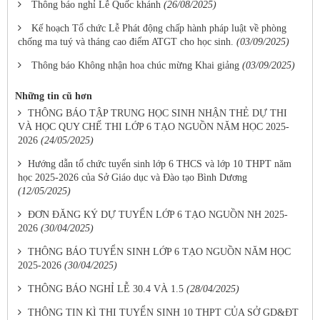
Thông báo nghỉ Lễ Quốc khánh
(26/08/2025)
Kế hoạch Tổ chức Lễ Phát động chấp hành pháp luật về phòng
chống ma tuý và tháng cao điểm ATGT cho học sinh.
(03/09/2025)
Thông báo Không nhận hoa chúc mừng Khai giảng
(03/09/2025)
Những tin cũ hơn
THÔNG BÁO TẬP TRUNG HỌC SINH NHẬN THẺ DỰ THI
VÀ HỌC QUY CHẾ THI LỚP 6 TẠO NGUỒN NĂM HỌC 2025-
2026
(24/05/2025)
Hướng dẫn tổ chức tuyển sinh lớp 6 THCS và lớp 10 THPT năm
học 2025-2026 của Sở Giáo dục và Đào tạo Bình Dương
(12/05/2025)
ĐƠN ĐĂNG KÝ DỰ TUYỂN LỚP 6 TẠO NGUỒN NH 2025-
2026
(30/04/2025)
THÔNG BÁO TUYỂN SINH LỚP 6 TẠO NGUỒN NĂM HỌC
2025-2026
(30/04/2025)
THÔNG BÁO NGHỈ LỄ 30.4 VÀ 1.5
(28/04/2025)
THÔNG TIN KÌ THI TUYỂN SINH 10 THPT CỦA SỞ GD&ĐT