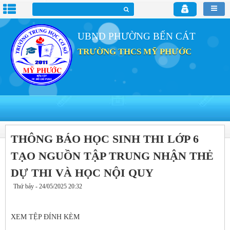
UBND PHƯỜNG BẾN CÁT
TRƯỜNG THCS MỸ PHƯỚC
THÔNG BÁO HỌC SINH THI LỚP 6
TẠO NGUỒN TẬP TRUNG NHẬN THẺ
DỰ THI VÀ HỌC NỘI QUY
Thứ bảy - 24/05/2025 20:32
XEM TỆP ĐÍNH KÈM