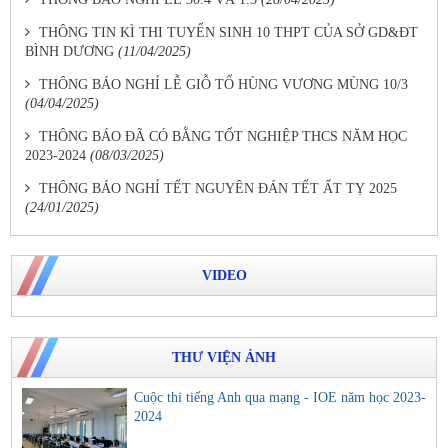
THÔNG TIN KÌ THI TUYỂN SINH 10 THPT CỦA SỞ GD&ĐT
BÌNH DƯƠNG
(11/04/2025)
THÔNG BÁO NGHỈ LỄ GIỖ TỔ HÙNG VƯƠNG MÙNG 10/3
(04/04/2025)
THÔNG BÁO ĐÃ CÓ BẰNG TỐT NGHIỆP THCS NĂM HỌC
2023-2024
(08/03/2025)
THÔNG BÁO NGHỈ TẾT NGUYÊN ĐÁN TẾT ẤT TỴ 2025
(24/01/2025)
VIDEO
THƯ VIỆN ẢNH
Cuộc thi tiếng Anh qua mạng - IOE năm học 2023-
2024