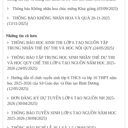
Thông báo Không nhận hoa chúc mừng Khai giảng
(03/09/2025)
THÔNG BÁO KHÔNG NHẬN HOA VÀ QUÀ 20-11-2025
(13/11/2025)
Những tin cũ hơn
THÔNG BÁO HỌC SINH THI LỚP 6 TẠO NGUỒN TẬP
TRUNG NHẬN THẺ DỰ THI VÀ HỌC NỘI QUY
(24/05/2025)
THÔNG BÁO TẬP TRUNG HỌC SINH NHẬN THẺ DỰ THI
VÀ HỌC QUY CHẾ THI LỚP 6 TẠO NGUỒN NĂM HỌC 2025-
2026
(24/05/2025)
Hướng dẫn tổ chức tuyển sinh lớp 6 THCS và lớp 10 THPT năm
học 2025-2026 của Sở Giáo dục và Đào tạo Bình Dương
(12/05/2025)
ĐƠN ĐĂNG KÝ DỰ TUYỂN LỚP 6 TẠO NGUỒN NH 2025-
2026
(30/04/2025)
THÔNG BÁO TUYỂN SINH LỚP 6 TẠO NGUỒN NĂM HỌC
2025-2026
(30/04/2025)
THÔNG BÁO NGHỈ LỄ 30.4 VÀ 1.5
(28/04/2025)