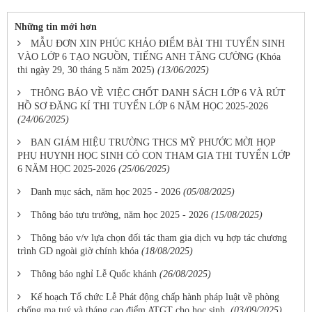
Những tin mới hơn
MẪU ĐƠN XIN PHÚC KHẢO ĐIỂM BÀI THI TUYỂN SINH
VÀO LỚP 6 TẠO NGUỒN, TIẾNG ANH TĂNG CƯỜNG (Khóa
thi ngày 29, 30 tháng 5 năm 2025)
(13/06/2025)
THÔNG BÁO VỀ VIỆC CHỐT DANH SÁCH LỚP 6 VÀ RÚT
HỒ SƠ ĐĂNG KÍ THI TUYỂN LỚP 6 NĂM HỌC 2025-2026
(24/06/2025)
BAN GIÁM HIỆU TRƯỜNG THCS MỸ PHƯỚC MỜI HỌP
PHỤ HUYNH HỌC SINH CÓ CON THAM GIA THI TUYỂN LỚP
6 NĂM HỌC 2025-2026
(25/06/2025)
Danh mục sách, năm học 2025 - 2026
(05/08/2025)
Thông báo tựu trường, năm học 2025 - 2026
(15/08/2025)
Thông báo v/v lựa chọn đối tác tham gia dịch vụ hợp tác chương
trình GD ngoài giờ chính khóa
(18/08/2025)
Thông báo nghỉ Lễ Quốc khánh
(26/08/2025)
Kế hoạch Tổ chức Lễ Phát động chấp hành pháp luật về phòng
chống ma tuý và tháng cao điểm ATGT cho học sinh.
(03/09/2025)