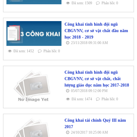
Đã xem: 1509
Phản hồi: 0
Công khai tình hình đội ngũ
CBGVNV, cơ sở vật chất đầu năm
học 2018 - 2019
23/11/2018 09:31:00 AM
Đã xem: 1452
Phản hồi: 0
Công khai tình hình đội ngũ
CBGVNV, cơ sở vật chất, chất
lượng giáo dục năm học 2017-2018
05/07/2018 09:12:00 PM
Đã xem: 1474
Phản hồi: 0
Công khai tài chính Quý III năm
2017
24/10/2017 10:25:00 AM