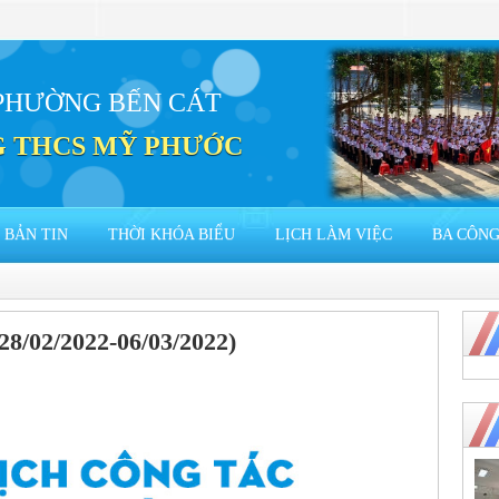
PHƯỜNG BẾN CÁT
 THCS MỸ PHƯỚC
BẢN TIN
THỜI KHÓA BIỂU
LỊCH LÀM VIỆC
BA CÔNG
(28/02/2022-06/03/2022)