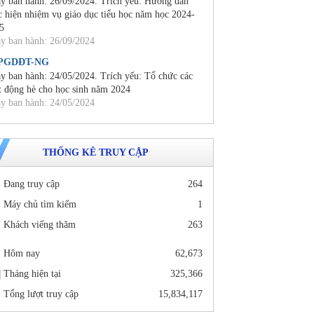
y ban hành: 26/09/2024. Trích yếu: Hướng dẫn
c hiện nhiệm vụ giáo dục tiểu học năm học 2024-
5
y ban hành: 26/09/2024
/PGDĐT-NG
y ban hành: 24/05/2024. Trích yếu: Tổ chức các
t động hè cho học sinh năm 2024
y ban hành: 24/05/2024
THỐNG KÊ TRUY CẬP
Đang truy cập
264
Máy chủ tìm kiếm
1
Khách viếng thăm
263
Hôm nay
62,673
Tháng hiện tại
325,366
Tổng lượt truy cập
15,834,117