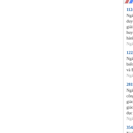
11
Ngà
duy
giả
huy
hàn
Ngà
12
Ngà
biế
và 
Ngà
28
Ngà
côn
giá
giá
dục
Ngà
35