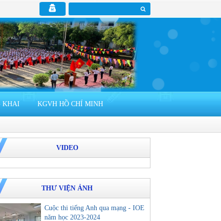
 KHAI
KGVH HỒ CHÍ MINH
VIDEO
THƯ VIỆN ẢNH
Cuộc thi tiếng Anh qua mạng - IOE
năm học 2023-2024