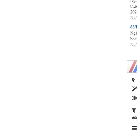
Ngà
thự
202
Ngà
83
Ngà
hoạ
Ngà