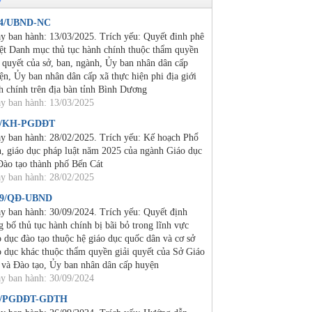
24/UBND-NC
y ban hành: 13/03/2025. Trích yếu: Quyết đinh phê
ệt Danh mục thủ tục hành chính thuộc thẩm quyền
i quyết của sở, ban, ngành, Ủy ban nhân dân cấp
ện, Ủy ban nhân dân cấp xã thực hiện phi địa giới
h chính trên địa bàn tỉnh Bình Dương
y ban hành: 13/03/2025
2/KH-PGDĐT
y ban hành: 28/02/2025. Trích yếu: Kế hoạch Phổ
n, giáo dục pháp luật năm 2025 của ngành Giáo dục
Đào tạo thành phố Bến Cát
y ban hành: 28/02/2025
19/QĐ-UBND
y ban hành: 30/09/2024. Trích yếu: Quyết định
g bố thủ tục hành chính bị bãi bỏ trong lĩnh vực
o dục đào tạo thuộc hệ giáo dục quốc dân và cơ sở
o dục khác thuộc thẩm quyền giải quyết của Sở Giáo
 và Đào tạo, Ủy ban nhân dân cấp huyện
y ban hành: 30/09/2024
4/PGDĐT-GDTH