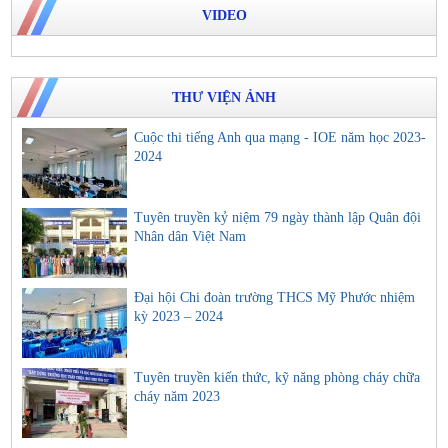
VIDEO
THƯ VIỆN ẢNH
Cuộc thi tiếng Anh qua mạng - IOE năm học 2023-
2024
Tuyên truyền kỷ niệm 79 ngày thành lập Quân đội
Nhân dân Việt Nam
Đại hội Chi đoàn trường THCS Mỹ Phước nhiệm
kỳ 2023 – 2024
Tuyên truyền kiến thức, kỹ năng phòng cháy chữa
cháy năm 2023