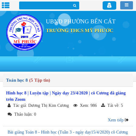
UBND PHƯỜNG BẾN CÁT
TRƯỜNG THCS MỸ PHƯỚC
Toán học 8
(5 Tập tin)
Hình học 8 | Luyện tập | Ngày dạy 23/4/2020 | cô Cương đã giảng
trên Zoom
Tác giả: Dương Thị Kim Cương
Xem: 986
Tải về: 5
Thảo luận: 0
Xem tiếp
Bài giảng Toán 8 - Hình học (Tuần 3 - ngày dạy15/4/2020) cô Cương