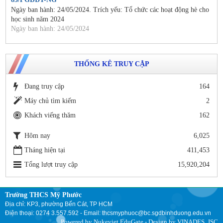
Ngày ban hành: 24/05/2024. Trích yếu: Tổ chức các hoạt động hè cho
học sinh năm 2024
Ngày ban hành: 24/05/2024
THỐNG KÊ TRUY CẬP
Đang truy cập
164
Máy chủ tìm kiếm
2
Khách viếng thăm
162
Hôm nay
6,025
Tháng hiện tại
411,453
Tổng lượt truy cập
15,920,204
Trường THCS Mỹ Phước
Địa chỉ: KP3, phường Bến Cát, TP HCM
Điện thoại: 0274 3.557.592 - Email: thcsmyphuoc@bc.sgdbinhduong.edu.vn
Powered by
Nukeviet EduGate
- Design by
VINADES.,JSC