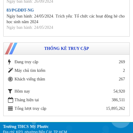
Ngày ban hành: 26/09/2024
83/PGDĐT-NG
Ngày ban hành: 24/05/2024. Trích yếu: Tổ chức các hoạt động hè cho
học sinh năm 2024
Ngày ban hành: 24/05/2024
THỐNG KÊ TRUY CẬP
Đang truy cập
269
Máy chủ tìm kiếm
2
Khách viếng thăm
267
Hôm nay
54,920
Tháng hiện tại
386,511
Tổng lượt truy cập
15,895,262
Trường THCS Mỹ Phước
Địa chỉ: KP3, phường Bến Cát, TP HCM