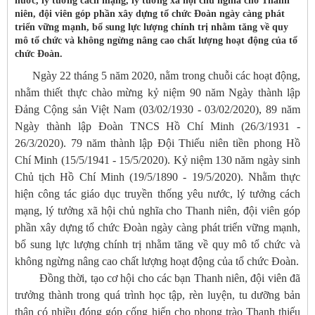
nước, lý tưởng cách mạng, lý tưởng xã hội chủ nghĩa cho Thanh
niên, đội viên góp phần xây dựng tổ chức Đoàn ngày càng phát
triển vững mạnh, bổ sung lực lượng chính trị nhằm tăng về quy
mô tổ chức và không ngừng nâng cao chất lượng hoạt động của tổ
chức Đoàn.
Ngày 22 tháng 5 năm 2020, nằm trong chuỗi các hoạt động,
nhằm thiết thực chào mừng kỷ niệm 90 năm Ngày thành lập
Đảng Cộng sản Việt Nam (03/02/1930 - 03/02/2020), 89 năm
Ngày thành lập Đoàn TNCS Hồ Chí Minh (26/3/1931 -
26/3/2020). 79 năm thành lập Đội Thiếu niên tiền phong Hồ
Chí Minh (15/5/1941 - 15/5/2020). Kỷ niệm 130 năm ngày sinh
Chủ tịch Hồ Chí Minh (19/5/1890 - 19/5/2020). Nhằm thực
hiện công tác giáo dục truyền thống yêu nước, lý tưởng cách
mạng, lý tưởng xã hội chủ nghĩa cho Thanh niên, đội viên góp
phần xây dựng tổ chức Đoàn ngày càng phát triển vững mạnh,
bổ sung lực lượng chính trị nhằm tăng về quy mô tổ chức và
không ngừng nâng cao chất lượng hoạt động của tổ chức Đoàn.
Đồng thời, tạo cơ hội cho các bạn Thanh niên, đội viên đã
trưởng thành trong quá trình học tập, rèn luyện, tu dưỡng bản
thân có nhiều đóng góp cống hiến cho phong trào Thanh thiếu