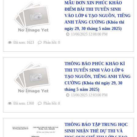
MẪU ĐƠN XIN PHÚC KHẢO
ĐIỂM BÀI THI TUYỂN SINH
VÀO LỚP 6 TẠO NGUỒN, TIẾNG
ANH TĂNG CƯỜNG (Khóa thi
ngày 29, 30 tháng 5 năm 2025)
13/06/2025 12:08:00 PM
Đã xem: 1623
Phản hồi: 0
THÔNG BÁO PHÚC KHẢO KÌ
THI TUYỂN SINH VÀO LỚP 6
TẠO NGUỒN, TIẾNG ANH TĂNG
CƯỜNG (Khóa thi ngày 29, 30
tháng 5 năm 2025)
13/06/2025 12:03:00 PM
Đã xem: 1360
Phản hồi: 0
THÔNG BÁO TẬP TRUNG HỌC
SINH NHẬN THẺ DỰ THI VÀ