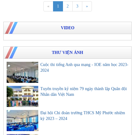
«
1
2
3
»
VIDEO
THƯ VIỆN ẢNH
Cuộc thi tiếng Anh qua mạng - IOE năm học 2023-
2024
Tuyên truyền kỷ niệm 79 ngày thành lập Quân đội
Nhân dân Việt Nam
Đại hội Chi đoàn trường THCS Mỹ Phước nhiệm
kỳ 2023 – 2024