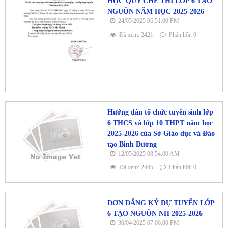
HỌC QUY CHẾ THI LỚP 6 TẠO
NGUỒN NĂM HỌC 2025-2026
24/05/2025 06:51:00 PM
Đã xem: 2421
Phản hồi: 0
Hướng dẫn tổ chức tuyển sinh lớp
6 THCS và lớp 10 THPT năm học
2025-2026 của Sở Giáo dục và Đào
tạo Bình Dương
12/05/2025 08:54:00 AM
Đã xem: 2445
Phản hồi: 0
ĐƠN ĐĂNG KÝ DỰ TUYỂN LỚP
6 TẠO NGUỒN NH 2025-2026
30/04/2025 07:06:00 PM