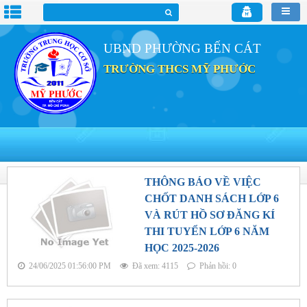
UBND PHƯỜNG BẾN CÁT
TRƯỜNG THCS MỸ PHƯỚC
THÔNG BÁO VỀ VIỆC
CHỐT DANH SÁCH LỚP 6
VÀ RÚT HỒ SƠ ĐĂNG KÍ
THI TUYỂN LỚP 6 NĂM
HỌC 2025-2026
24/06/2025 01:56:00 PM
Đã xem: 4115
Phản hồi: 0