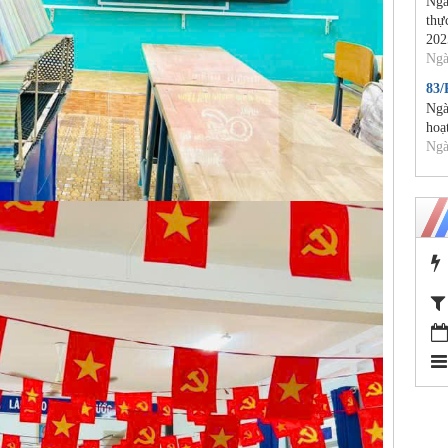
Ngà
thự
202
Ngà
83
Ngà
hoạ
Ngà