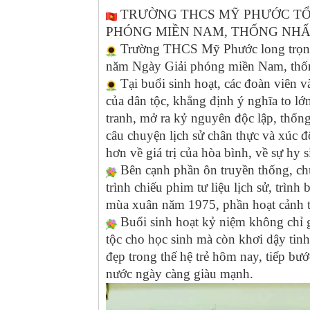
TRƯỜNG THCS MỸ PHƯỚC TỔ 
PHÓNG MIỀN NAM, THỐNG NHẤT Đ
Trường THCS Mỹ Phước long trọng 
năm Ngày Giải phóng miền Nam, thống
Tại buổi sinh hoạt, các đoàn viên v
của dân tộc, khẳng định ý nghĩa to l
tranh, mở ra kỷ nguyên độc lập, thốn
câu chuyện lịch sử chân thực và xúc đ
hơn về giá trị của hòa bình, về sự hy s
Bên cạnh phần ôn truyền thống, ch
trình chiếu phim tư liệu lịch sử, trình
mùa xuân năm 1975, phần hoạt cảnh t
Buổi sinh hoạt kỷ niệm không chỉ 
tộc cho học sinh mà còn khơi dậy tinh
đẹp trong thế hệ trẻ hôm nay, tiếp b
nước ngày càng giàu mạnh.