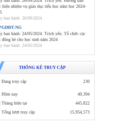
y ban hành: 26/09/2024. Trích yếu: Hướng dẫn
c hiện nhiệm vụ giáo dục tiểu học năm học 2024-
5
y ban hành: 26/09/2024
/PGDĐT-NG
y ban hành: 24/05/2024. Trích yếu: Tổ chức các
t động hè cho học sinh năm 2024
y ban hành: 24/05/2024
THỐNG KÊ TRUY CẬP
Đang truy cập
230
Hôm nay
40,394
Tháng hiện tại
445,822
Tổng lượt truy cập
15,954,573