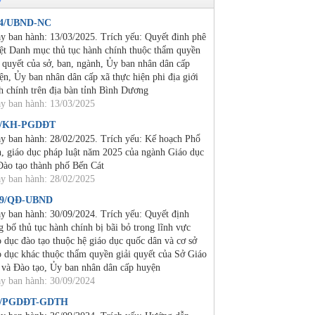
24/UBND-NC
y ban hành: 13/03/2025. Trích yếu: Quyết đinh phê
ệt Danh mục thủ tục hành chính thuộc thẩm quyền
i quyết của sở, ban, ngành, Ủy ban nhân dân cấp
ện, Ủy ban nhân dân cấp xã thực hiện phi địa giới
h chính trên địa bàn tỉnh Bình Dương
y ban hành: 13/03/2025
2/KH-PGDĐT
y ban hành: 28/02/2025. Trích yếu: Kế hoạch Phổ
n, giáo dục pháp luật năm 2025 của ngành Giáo dục
Đào tạo thành phố Bến Cát
y ban hành: 28/02/2025
19/QĐ-UBND
y ban hành: 30/09/2024. Trích yếu: Quyết định
g bố thủ tục hành chính bị bãi bỏ trong lĩnh vực
o dục đào tạo thuộc hệ giáo dục quốc dân và cơ sở
o dục khác thuộc thẩm quyền giải quyết của Sở Giáo
 và Đào tạo, Ủy ban nhân dân cấp huyện
y ban hành: 30/09/2024
4/PGDĐT-GDTH