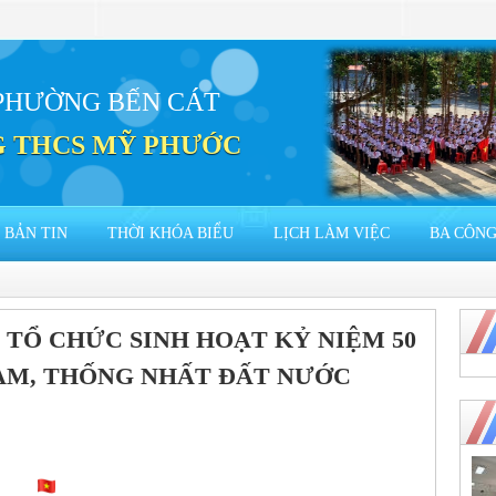
PHƯỜNG BẾN CÁT
 THCS MỸ PHƯỚC
BẢN TIN
THỜI KHÓA BIỂU
LỊCH LÀM VIỆC
BA CÔNG
TỔ CHỨC SINH HOẠT KỶ NIỆM 50
AM, THỐNG NHẤT ĐẤT NƯỚC