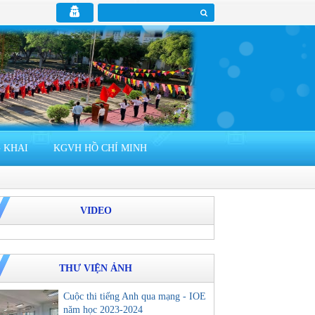
 KHAI
KGVH HỒ CHÍ MINH
VIDEO
THƯ VIỆN ẢNH
Cuộc thi tiếng Anh qua mạng - IOE
năm học 2023-2024