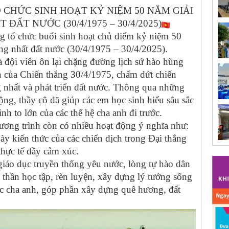
CHỨC SINH HOẠT KỶ NIỆM 50 NĂM GIẢI
ẤT NƯỚC (30/4/1975 – 30/4/2025)
tổ chức buổi sinh hoạt chủ điểm kỷ niệm 50
 nhất đất nước (30/4/1975 – 30/4/2025).
à đội viên ôn lại chặng đường lịch sử hào hùng
ớn của Chiến thắng 30/4/1975, chấm dứt chiến
g nhất và phát triển đất nước. Thông qua những
ộng, thầy cô đã giúp các em học sinh hiểu sâu sắc
inh to lớn của các thế hệ cha anh đi trước.
ương trình còn có nhiều hoạt động ý nghĩa như:
 bày kiến thức của các chiến dịch trong Đại thắng
hực tế đầy cảm xúc.
giáo dục truyền thống yêu nước, lòng tự hào dân
 thần học tập, rèn luyện, xây dựng lý tưởng sống
ước cha anh, góp phần xây dựng quê hương, đất