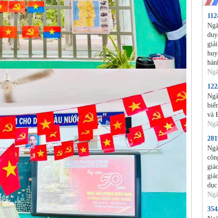
11
Ngà
duy
giả
huy
hàn
Ngà
12
Ngà
biế
và 
Ngà
28
Ngà
côn
giá
giá
dục
Ngà
35