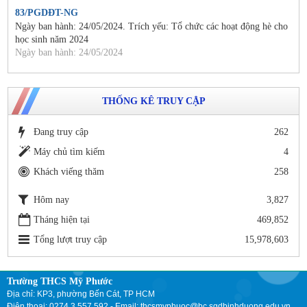
83/PGDĐT-NG
Ngày ban hành: 24/05/2024. Trích yếu: Tổ chức các hoạt động hè cho
học sinh năm 2024
Ngày ban hành: 24/05/2024
THỐNG KÊ TRUY CẬP
Đang truy cập
262
Máy chủ tìm kiếm
4
Khách viếng thăm
258
Hôm nay
3,827
Tháng hiện tại
469,852
Tổng lượt truy cập
15,978,603
Trường THCS Mỹ Phước
Địa chỉ: KP3, phường Bến Cát, TP HCM
Điện thoại: 0274 3.557.592 - Email: thcsmyphuoc@bc.sgdbinhduong.edu.vn