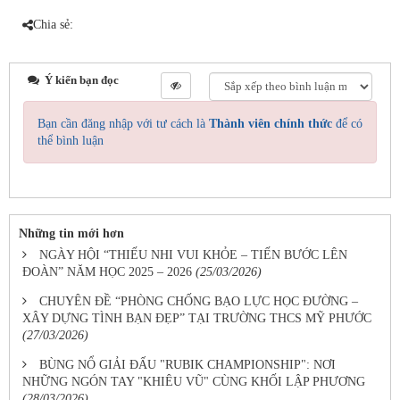
Chia sẻ:
Ý kiến bạn đọc
Bạn cần đăng nhập với tư cách là
Thành viên chính thức
để có
thể bình luận
Những tin mới hơn
NGÀY HỘI “THIẾU NHI VUI KHỎE – TIẾN BƯỚC LÊN
ĐOÀN” NĂM HỌC 2025 – 2026
(25/03/2026)
CHUYÊN ĐỀ “PHÒNG CHỐNG BẠO LỰC HỌC ĐƯỜNG –
XÂY DỰNG TÌNH BẠN ĐẸP” TẠI TRƯỜNG THCS MỸ PHƯỚC
(27/03/2026)
BÙNG NỔ GIẢI ĐẤU "RUBIK CHAMPIONSHIP": NƠI
NHỮNG NGÓN TAY "KHIÊU VŨ" CÙNG KHỐI LẬP PHƯƠNG
(28/03/2026)