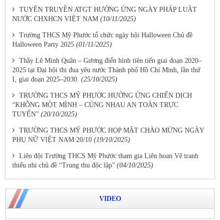
TUYÊN TRUYỀN ATGT HƯỞNG ỨNG NGÀY PHÁP LUẬT
NƯỚC CHXHCN VIỆT NAM
(10/11/2025)
Trường THCS Mỹ Phước tổ chức ngày hội Halloween Chủ đề
Halloween Party 2025
(01/11/2025)
Thầy Lê Minh Quân – Gương điển hình tiên tiến giai đoạn 2020–
2025 tại Đại hội thi đua yêu nước Thành phố Hồ Chí Minh, lần thứ
I, giai đoạn 2025–2030.
(25/10/2025)
TRƯỜNG THCS MỸ PHƯỚC HƯỞNG ỨNG CHIẾN DỊCH
“KHÔNG MỘT MÌNH – CÙNG NHAU AN TOÀN TRỰC
TUYẾN”
(20/10/2025)
TRƯỜNG THCS MỸ PHƯỚC HỌP MẶT CHÀO MỪNG NGÀY
PHỤ NỮ VIỆT NAM 20/10
(19/10/2025)
Liên đội Trường THCS Mỹ Phước tham gia Liên hoan Vẽ tranh
thiếu nhi chủ đề “Trung thu độc lập”
(04/10/2025)
VIDEO