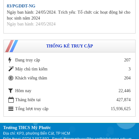
83/PGDĐT-NG
Ngày ban hành: 24/05/2024. Trích yếu: Tổ chức các hoạt động hè cho
học sinh năm 2024
Ngày ban hành: 24/05/2024
THỐNG KÊ TRUY CẬP
Đang truy cập
207
Máy chủ tìm kiếm
3
Khách viếng thăm
204
Hôm nay
22,446
Tháng hiện tại
427,874
Tổng lượt truy cập
15,936,625
Trường THCS Mỹ Phước
Địa chỉ: KP3, phường Bến Cát, TP HCM
Điện thoại: 0274 3.557.592 - Email: thcsmyphuoc@bc.sgdbinhduong.edu.vn