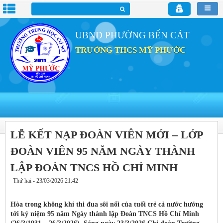
UBND PHƯỜNG BẾN CÁT
TRƯỜNG THCS MỸ PHƯỚC
LỄ KẾT NẠP ĐOÀN VIÊN MỚI – LỚP
ĐOÀN VIÊN 95 NĂM NGÀY THÀNH
LẬP ĐOÀN TNCS HỒ CHÍ MINH
Thứ hai - 23/03/2026 21:42
Hòa trong không khí thi đua sôi nổi của tuổi trẻ cả nước hướng
tới kỷ niệm 95 năm Ngày thành lập Đoàn TNCS Hồ Chí Minh