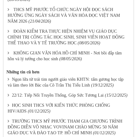
THCS MỸ PHƯỚC TỔ CHỨC NGÀY HỘI ĐỌC SÁCH
HƯỞNG ỨNG NGÀY SÁCH VÀ VĂN HÓA ĐỌC VIỆT NAM
NĂM 2026
(21/04/2026)
ĐOÀN KIỂM TRA THỰC HIỆN NHIỆM VỤ GIÁO DỤC
CHÍNH TRỊ CÔNG TÁC HỌC SINH, SINH VIÊN HOẠT ĐỘNG
THỂ THAO VÀ Y TẾ TRƯỜNG HỌC
(08/05/2026)
KHÔNG GIAN VĂN HÓA HỒ CHÍ MINH - Nơi bồi đắp tâm
hồn và lý tưởng cho học sinh
(08/05/2026)
Những tin cũ hơn
Ngọn lửa từ trái tim người giáo viên KHTN: tấm gương học tập
và làm theo lời Bác của Cô Trần Thị Tiểu Linh
(19/12/2025)
22/12: Tiếp Nối Truyền Thống, Góp Sức Tương Lai
(15/12/2025)
HỌC SINH THCS VỚI KIẾN THỨC PHÒNG CHỐNG
HIV/AIDS
(01/12/2025)
TRƯỜNG THCS MỸ PHƯỚC THAM GIA CHƯƠNG TRÌNH
ĐỒNG DIỄN VÕ NHẠC VOVINAM CHÀO MỪNG 50 NĂM
GIÁO DỤC VÀ ĐÀO TẠO TP. HỒ CHÍ MINH
(01/12/2025)