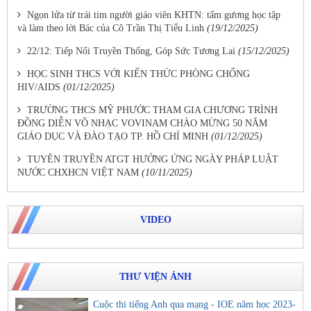
Ngọn lửa từ trái tim người giáo viên KHTN: tấm gương học tập
và làm theo lời Bác của Cô Trần Thị Tiểu Linh
(19/12/2025)
22/12: Tiếp Nối Truyền Thống, Góp Sức Tương Lai
(15/12/2025)
HỌC SINH THCS VỚI KIẾN THỨC PHÒNG CHỐNG
HIV/AIDS
(01/12/2025)
TRƯỜNG THCS MỸ PHƯỚC THAM GIA CHƯƠNG TRÌNH
ĐỒNG DIỄN VÕ NHẠC VOVINAM CHÀO MỪNG 50 NĂM
GIÁO DỤC VÀ ĐÀO TẠO TP. HỒ CHÍ MINH
(01/12/2025)
TUYÊN TRUYỀN ATGT HƯỞNG ỨNG NGÀY PHÁP LUẬT
NƯỚC CHXHCN VIỆT NAM
(10/11/2025)
VIDEO
THƯ VIỆN ẢNH
Cuộc thi tiếng Anh qua mạng - IOE năm học 2023-