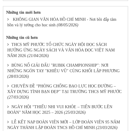
Những tin mới hơn
KHÔNG GIAN VĂN HÓA HỒ CHÍ MINH - Nơi bồi đắp tâm
hồn và lý tưởng cho học sinh
(08/05/2026)
Những tin cũ hơn
THCS MỸ PHƯỚC TỔ CHỨC NGÀY HỘI ĐỌC SÁCH
HƯỞNG ỨNG NGÀY SÁCH VÀ VĂN HÓA ĐỌC VIỆT NAM
NĂM 2026
(21/04/2026)
BÙNG NỔ GIẢI ĐẤU "RUBIK CHAMPIONSHIP": NƠI
NHỮNG NGÓN TAY "KHIÊU VŨ" CÙNG KHỐI LẬP PHƯƠNG
(28/03/2026)
CHUYÊN ĐỀ “PHÒNG CHỐNG BẠO LỰC HỌC ĐƯỜNG –
XÂY DỰNG TÌNH BẠN ĐẸP” TẠI TRƯỜNG THCS MỸ PHƯỚC
(27/03/2026)
NGÀY HỘI “THIẾU NHI VUI KHỎE – TIẾN BƯỚC LÊN
ĐOÀN” NĂM HỌC 2025 – 2026
(25/03/2026)
LỄ KẾT NẠP ĐOÀN VIÊN MỚI – LỚP ĐOÀN VIÊN 95 NĂM
NGÀY THÀNH LẬP ĐOÀN TNCS HỒ CHÍ MINH
(23/03/2026)