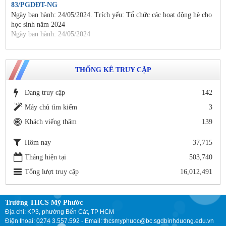
83/PGDĐT-NG
Ngày ban hành: 24/05/2024. Trích yếu: Tổ chức các hoạt động hè cho
học sinh năm 2024
Ngày ban hành: 24/05/2024
THỐNG KÊ TRUY CẬP
Đang truy cập
142
Máy chủ tìm kiếm
3
Khách viếng thăm
139
Hôm nay
37,715
Tháng hiện tại
503,740
Tổng lượt truy cập
16,012,491
Trường THCS Mỹ Phước
Địa chỉ: KP3, phường Bến Cát, TP HCM
Điện thoại: 0274 3.557.592 - Email: thcsmyphuoc@bc.sgdbinhduong.edu.vn