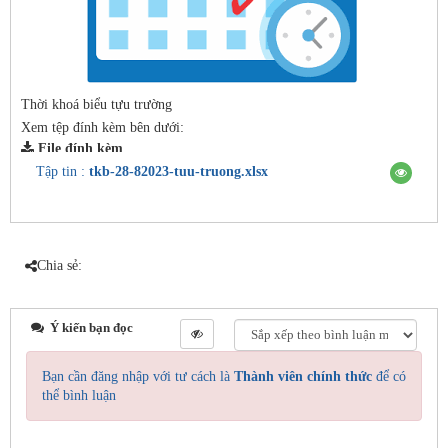
Thời khoá biểu tựu trường
Xem tệp đính kèm bên dưới:
File đính kèm
Tập tin :
tkb-28-82023-tuu-truong.xlsx
Chia sẻ:
Ý kiến bạn đọc
Bạn cần đăng nhập với tư cách là
Thành viên chính thức
để có
thể bình luận