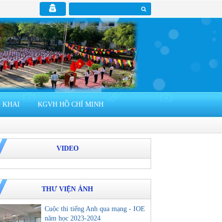
 KHAI
KGVH HỒ CHÍ MINH
VIDEO
THƯ VIỆN ẢNH
Cuộc thi tiếng Anh qua mạng - IOE
năm học 2023-2024