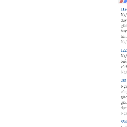
11
Ngà
duy
giả
huy
hàn
Ngà
12
Ngà
biế
và 
Ngà
28
Ngà
côn
giá
giá
dục
Ngà
35