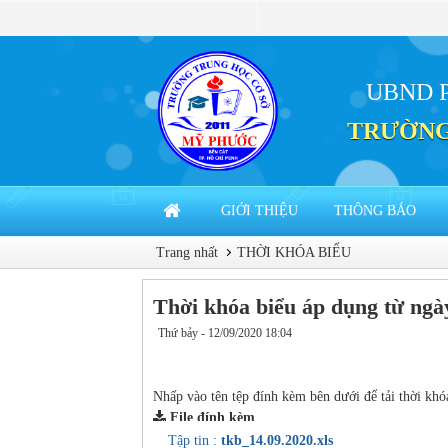
UBND 
TRƯỜNG
GIỚI THIỆU
THÔNG BÁO
Trang nhất
THỜI KHÓA BIỂU
Thời khóa biểu áp dụng từ ngà
Thứ bảy - 12/09/2020 18:04
Nhấp vào tên tệp đính kèm bên dưới để tải thời khó
File đính kèm
Tập tin :
tkb_14.09.2020.xls