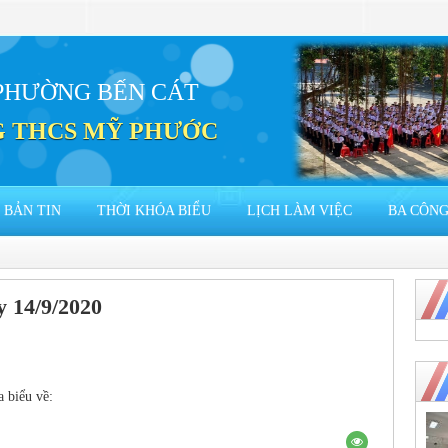
PHƯỜNG BẾN CÁT
 THCS MỸ PHƯỚC
BẢN TIN
THỜI KHÓA BIỂU
LỊCH LÀM VIỆC
BA CÔNG
y 14/9/2020
a biểu về: