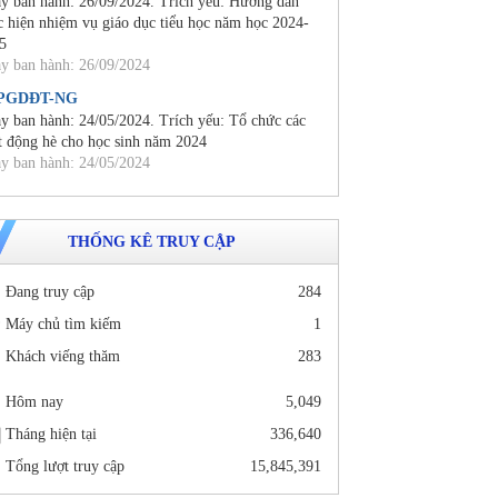
y ban hành: 26/09/2024. Trích yếu: Hướng dẫn
c hiện nhiệm vụ giáo dục tiểu học năm học 2024-
5
y ban hành: 26/09/2024
/PGDĐT-NG
y ban hành: 24/05/2024. Trích yếu: Tổ chức các
t động hè cho học sinh năm 2024
y ban hành: 24/05/2024
THỐNG KÊ TRUY CẬP
Đang truy cập
284
Máy chủ tìm kiếm
1
Khách viếng thăm
283
Hôm nay
5,049
Tháng hiện tại
336,640
Tổng lượt truy cập
15,845,391