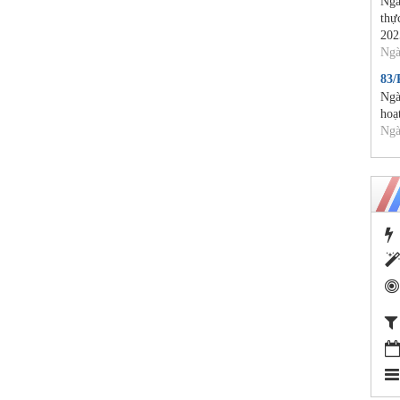
Ngà
thự
202
Ngà
83
Ngà
hoạ
Ngà