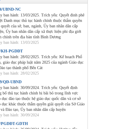
24/UBND-NC
y ban hành: 13/03/2025. Trích yếu: Quyết đinh phê
ệt Danh mục thủ tục hành chính thuộc thẩm quyền
i quyết của sở, ban, ngành, Ủy ban nhân dân cấp
ện, Ủy ban nhân dân cấp xã thực hiện phi địa giới
h chính trên địa bàn tỉnh Bình Dương
y ban hành: 13/03/2025
2/KH-PGDĐT
y ban hành: 28/02/2025. Trích yếu: Kế hoạch Phổ
n, giáo dục pháp luật năm 2025 của ngành Giáo dục
Đào tạo thành phố Bến Cát
y ban hành: 28/02/2025
19/QĐ-UBND
y ban hành: 30/09/2024. Trích yếu: Quyết định
g bố thủ tục hành chính bị bãi bỏ trong lĩnh vực
o dục đào tạo thuộc hệ giáo dục quốc dân và cơ sở
o dục khác thuộc thẩm quyền giải quyết của Sở Giáo
 và Đào tạo, Ủy ban nhân dân cấp huyện
y ban hành: 30/09/2024
4/PGDĐT-GDTH