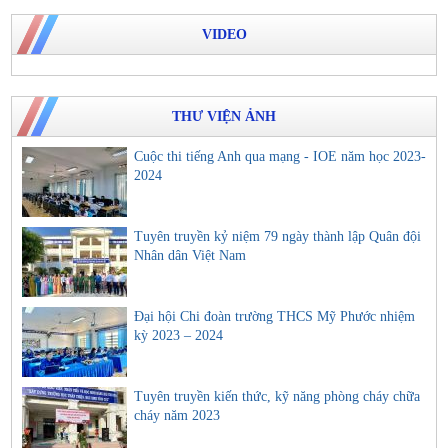
VIDEO
THƯ VIỆN ẢNH
Cuộc thi tiếng Anh qua mạng - IOE năm học 2023-
2024
Tuyên truyền kỷ niệm 79 ngày thành lập Quân đội
Nhân dân Việt Nam
Đại hội Chi đoàn trường THCS Mỹ Phước nhiệm
kỳ 2023 – 2024
Tuyên truyền kiến thức, kỹ năng phòng cháy chữa
cháy năm 2023