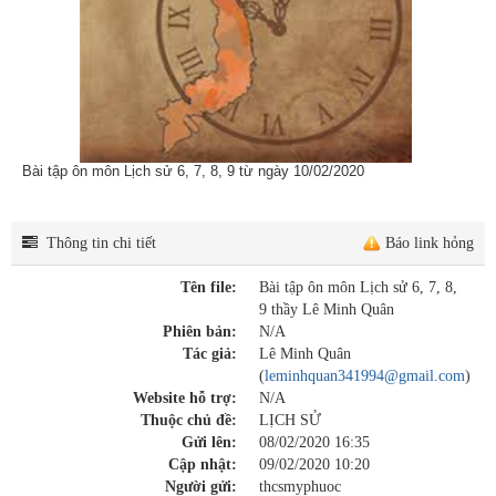
Bài tập ôn môn Lịch sử 6, 7, 8, 9 từ ngày 10/02/2020
Thông tin chi tiết
Báo link hỏng
Tên file:
Bài tập ôn môn Lịch sử 6, 7, 8,
9 thầy Lê Minh Quân
Phiên bản:
N/A
Tác giả:
Lê Minh Quân
(
leminhquan341994@gmail.com
)
Website hỗ trợ:
N/A
Thuộc chủ đề:
LỊCH SỬ
Gửi lên:
08/02/2020 16:35
Cập nhật:
09/02/2020 10:20
Người gửi:
thcsmyphuoc