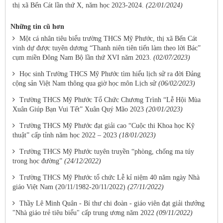
thị xã Bến Cát lần thứ X, năm học 2023-2024.
(22/01/2024)
Những tin cũ hơn
Một cá nhân tiêu biểu trường THCS Mỹ Phước, thị xã Bến Cát
vinh dự được tuyên dương “Thanh niên tiên tiến làm theo lời Bác”
cụm miền Đông Nam Bộ lần thứ XVI năm 2023.
(02/07/2023)
Học sinh Trường THCS Mỹ Phước tìm hiểu lịch sử ra đời Đảng
cộng sản Việt Nam thông qua giờ học môn Lịch sử
(06/02/2023)
Trường THCS Mỹ Phước Tổ Chức Chương Trình “Lễ Hội Mùa
Xuân Giúp Bạn Vui Tết” Xuân Quý Mão 2023
(20/01/2023)
Trường THCS Mỹ Phước đạt giải cao “Cuộc thi Khoa học Kỹ
thuật” cấp tỉnh năm học 2022 – 2023
(18/01/2023)
Trường THCS Mỹ Phước tuyên truyền “phòng, chống ma túy
trong học đường”
(24/12/2022)
Trường THCS Mỹ Phước tổ chức Lễ kỉ niệm 40 năm ngày Nhà
giáo Việt Nam (20/11/1982-20/11/2022)
(27/11/2022)
Thầy Lê Minh Quân - Bí thư chi đoàn - giáo viên đạt giải thưởng
"Nhà giáo trẻ tiêu biểu" cấp trung ương năm 2022
(09/11/2022)