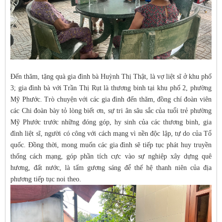
Đến thăm, tặng quà gia đình bà Huỳnh Thị Thật, là vợ liệt sĩ ở khu phố
3; gia đình bà với Trần Thị Rụt là thương binh tại khu phố 2, phường
Mỹ Phước. Trò chuyện với các gia đình đến thăm, đồng chí đoàn viên
các Chi đoàn bày tỏ lòng biết ơn, sự tri ân sâu sắc của tuổi trẻ phường
Mỹ Phước trước những đóng góp, hy sinh của các thương binh, gia
đình liệt sĩ, người có công với cách mạng vì nền độc lập, tự do của Tổ
quốc. Đồng thời, mong muốn các gia đình sẽ tiếp tục phát huy truyền
thống cách mạng, góp phần tích cực vào sự nghiệp xây dựng quê
hương, đất nước, là tấm gương sáng để thế hệ thanh niên của địa
phương tiếp tục noi theo.