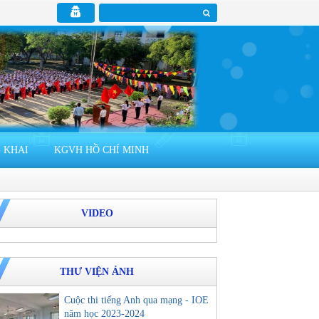
 KHAI
KGVH HỒ CHÍ MINH
VIDEO
THƯ VIỆN ẢNH
Cuộc thi tiếng Anh qua mạng - IOE
năm học 2023-2024