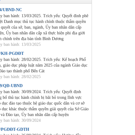
24/UBND-NC
y ban hành: 13/03/2025. Trích yếu: Quyết đinh phê
ệt Danh mục thủ tục hành chính thuộc thẩm quyền
i quyết của sở, ban, ngành, Ủy ban nhân dân cấp
ện, Ủy ban nhân dân cấp xã thực hiện phi địa giới
h chính trên địa bàn tỉnh Bình Dương
y ban hành: 13/03/2025
2/KH-PGDĐT
y ban hành: 28/02/2025. Trích yếu: Kế hoạch Phổ
n, giáo dục pháp luật năm 2025 của ngành Giáo dục
Đào tạo thành phố Bến Cát
y ban hành: 28/02/2025
19/QĐ-UBND
y ban hành: 30/09/2024. Trích yếu: Quyết định
g bố thủ tục hành chính bị bãi bỏ trong lĩnh vực
o dục đào tạo thuộc hệ giáo dục quốc dân và cơ sở
o dục khác thuộc thẩm quyền giải quyết của Sở Giáo
 và Đào tạo, Ủy ban nhân dân cấp huyện
y ban hành: 30/09/2024
4/PGDĐT-GDTH