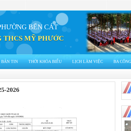
PHƯỜNG BẾN CÁT
 THCS MỸ PHƯỚC
BẢN TIN
THỜI KHÓA BIỂU
LỊCH LÀM VIỆC
BA CÔNG
25-2026