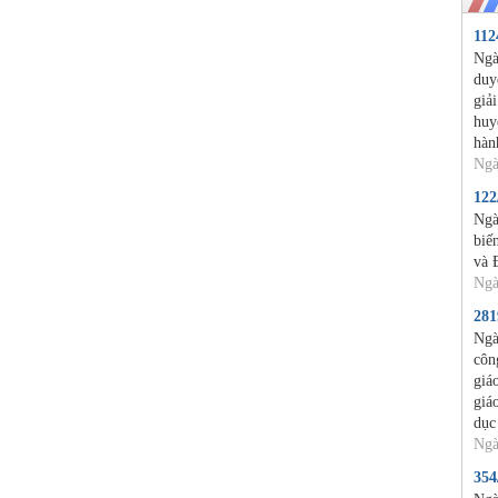
11
Ngà
duy
giả
huy
hàn
Ngà
12
Ngà
biế
và 
Ngà
28
Ngà
côn
giá
giá
dục
Ngà
35