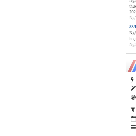
Ngà
thự
202
Ngà
83
Ngà
hoạ
Ngà