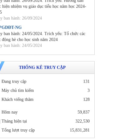
y ban hành: 26/09/2024. Trích yếu: Hướng dẫn
c hiện nhiệm vụ giáo dục tiểu học năm học 2024-
5
y ban hành: 26/09/2024
/PGDĐT-NG
y ban hành: 24/05/2024. Trích yếu: Tổ chức các
t động hè cho học sinh năm 2024
y ban hành: 24/05/2024
THỐNG KÊ TRUY CẬP
Đang truy cập
131
Máy chủ tìm kiếm
3
Khách viếng thăm
128
Hôm nay
59,837
Tháng hiện tại
322,530
Tổng lượt truy cập
15,831,281