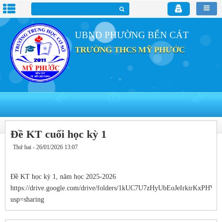
UBND PHƯỜNG BẾN CÁT
TRƯỜNG THCS MỸ PHƯỚC
Đề KT cuối học kỳ 1
Thứ hai - 26/01/2026 13:07
Đề KT học kỳ 1, năm học 2025-2026
https://drive.google.com/drive/folders/1kUC7U7zHyUbEoJeIrkirKxPHWK
usp=sharing