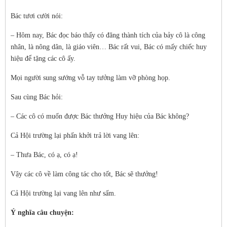
Bác tươi cười nói:
– Hôm nay, Bác đọc báo thấy có đăng thành tích của bảy cô là công
nhân, là nông dân, là giáo viên… Bác rất vui, Bác có mấy chiếc huy
hiệu để tặng các cô ấy.
Mọi người sung sướng vỗ tay tưởng làm vỡ phòng họp.
Sau cùng Bác hỏi:
– Các cô có muốn được Bác thưởng Huy hiệu của Bác không?
Cả Hội trường lại phấn khởi trả lời vang lên:
– Thưa Bác, có ạ, có ạ!
Vậy các cô về làm công tác cho tốt, Bác sẽ thưởng!
Cả Hội trường lại vang lên như sấm.
Ý nghĩa câu chuyện: