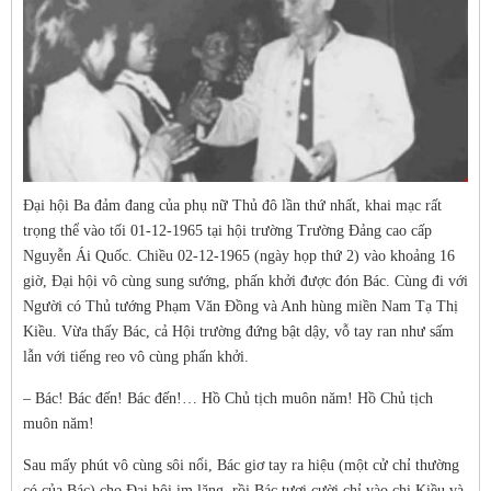
Đại hội Ba đảm đang của phụ nữ Thủ đô lần thứ nhất, khai mạc rất
trọng thể vào tối 01-12-1965 tại hội trường Trường Đảng cao cấp
Nguyễn Ái Quốc. Chiều 02-12-1965 (ngày họp thứ 2) vào khoảng 16
giờ, Đại hội vô cùng sung sướng, phấn khởi được đón Bác. Cùng đi với
Người có Thủ tướng Phạm Văn Đồng và Anh hùng miền Nam Tạ Thị
Kiều. Vừa thấy Bác, cả Hội trường đứng bật dậy, vỗ tay ran như sấm
lẫn với tiếng reo vô cùng phấn khởi.
– Bác! Bác đến! Bác đến!… Hồ Chủ tịch muôn năm! Hồ Chủ tịch
muôn năm!
Sau mấy phút vô cùng sôi nổi, Bác giơ tay ra hiệu (một cử chỉ thường
có của Bác) cho Đại hội im lặng, rồi Bác tươi cười chỉ vào chị Kiều và