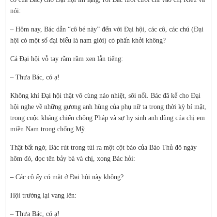
nói:
– Hôm nay, Bác dẫn “cô bé này” đến với Đại hội, các cô, các chú (Đại
hội có một số đại biểu là nam giới) có phấn khởi không?
Cả Đại hội vỗ tay rầm rầm xen lẫn tiếng:
– Thưa Bác, có ạ!
Không khí Đại hội thật vô cùng náo nhiệt, sôi nổi. Bác đã kể cho Đại
hội nghe về những gương anh hùng của phụ nữ ta trong thời kỳ bí mật,
trong cuộc kháng chiến chống Pháp và sự hy sinh anh dũng của chị em
miền Nam trong chống Mỹ.
Thật bất ngờ, Bác rút trong túi ra một cột báo của Báo Thủ đô ngày
hôm đó, đọc tên bảy bà và chị, xong Bác hỏi:
– Các cô ấy có mặt ở Đại hội này không?
Hội trường lại vang lên:
– Thưa Bác, có ạ!