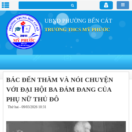
UBND PHƯỜNG BẾN CÁT
TRƯỜNG THCS MỸ PHƯỚC
BÁC ĐẾN THĂM VÀ NÓI CHUYỆN
VỚI ĐẠI HỘI BA ĐẢM ĐANG CỦA
PHỤ NỮ THỦ ĐÔ
Thứ hai - 09/03/2026 10:31