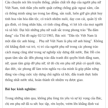
Câu chuyện nói lên truyền thống, phẩm chất tốt đẹp của người phụ nữ
Việt Nam, tinh thần yêu nước quật cường chống giặc ngoại xăm, cần
cù thông minh sáng tạo trong lao động, sản xuất, luôn giữ gìn phát huy
tinh hoa văn hóa dân tộc, có trách nhiệm nuôi, dạy con cái, quản lý tốt
gia đình, có lòng nhân hậu, có tính cộng đồng, vì lợi ích của mọi người
và xã hội. Đại hội những phụ nữ xuất sắc trong phong trào “Ba đảm
đang” của Thủ đô ngày 02/12/1965, Bác nói: “Dân tộc Việt Nam là
một dân tộc anh hùng… Phụ nữ Việt Nam là phụ nữ anh hùng”. Không
chỉ khẳng định vai trò, vị trí của người phụ nữ trong các phong trào
cách mạng cũng như trong sự nghiệp xây dựng đất nước, Bác Hồ còn
quan tâm sâu sắc đến phong trào đấu tranh đòi quyền bình đẳng nam,
nữ, quan tâm giúp đỡ phụ nữ; từ đó chị em phụ nữ phải có quyết tâm,
đạo đức, tác phong để làm tròn nghĩa vụ của mình là góp phần xứng
đáng vào công cuộc xây dựng chủ nghĩa xã hội, đấu tranh thực hiện
thống nhất nước nhà, hoàn thành tốt nhiệm vụ được giao.
Bài học kinh nghiệm:
Trong những năm qua, không phụ lòng tin yêu và sự kỳ vọng của Bác,
chị em phụ nữ đã ra sức học tập, rèn luyện, vươn lên khẳng định vai