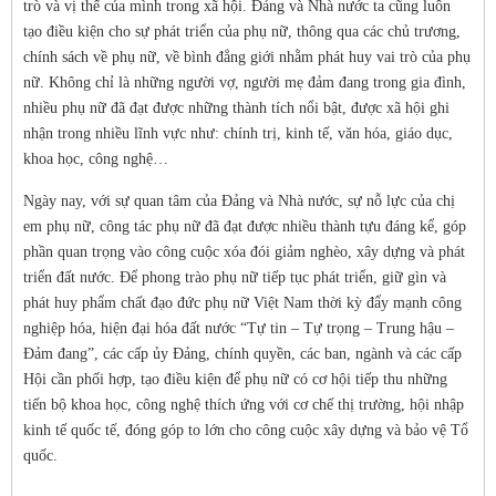
trò và vị thế của mình trong xã hội. Đảng và Nhà nước ta cũng luôn
tạo điều kiện cho sự phát triển của phụ nữ, thông qua các chủ trương,
chính sách về phụ nữ, về bình đẳng giới nhằm phát huy vai trò của phụ
nữ. Không chỉ là những người vợ, người mẹ đảm đang trong gia đình,
nhiều phụ nữ đã đạt được những thành tích nổi bật, được xã hội ghi
nhận trong nhiều lĩnh vực như: chính trị, kinh tế, văn hóa, giáo dục,
khoa học, công nghệ…
Ngày nay, với sự quan tâm của Đảng và Nhà nước, sự nỗ lực của chị
em phụ nữ, công tác phụ nữ đã đạt được nhiều thành tựu đáng kể, góp
phần quan trọng vào công cuộc xóa đói giảm nghèo, xây dựng và phát
triển đất nước. Ðể phong trào phụ nữ tiếp tục phát triển, giữ gìn và
phát huy phẩm chất đạo đức phụ nữ Việt Nam thời kỳ đẩy mạnh công
nghiệp hóa, hiện đại hóa đất nước “Tự tin – Tự trọng – Trung hậu –
Đảm đang”, các cấp ủy Đảng, chính quyền, các ban, ngành và các cấp
Hội cần phối hợp, tạo điều kiện để phụ nữ có cơ hội tiếp thu những
tiến bộ khoa học, công nghệ thích ứng với cơ chế thị trường, hội nhập
kinh tế quốc tế, đóng góp to lớn cho công cuộc xây dựng và bảo vệ Tổ
quốc.